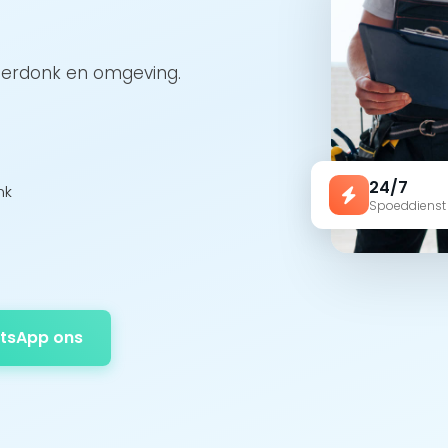
Meerdonk en omgeving.
24/7
nk
Spoeddienst
tsApp ons