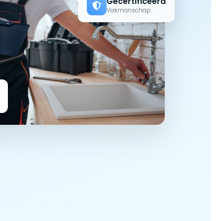
Gecertificeerd
Vakmanschap