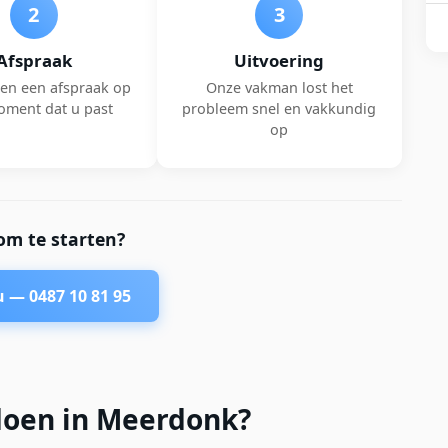
2
3
Afspraak
Uitvoering
en een afspraak op
Onze vakman lost het
oment dat u past
probleem snel en vakkundig
op
om te starten?
nu —
0487 10 81 95
doen in Meerdonk?