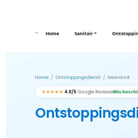
Skip
to
content
Home
Sanitair
Ontstoppi
Home
Ontstoppingsdienst
Meerdonk
★★★★★
Nu besch
4.8/5
Google Reviews
Ontstoppingsd