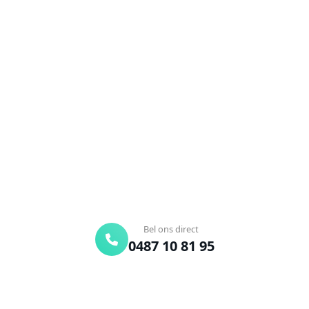
NEEM CONTACT OP
Ontstoppingsdienst nodig in
Zepperen?
Verstopte afvoer of toilet? Wij lossen het snel op.
Bel ons en een ontstoppingsspecialist is
onderweg. Of vraag vrijblijvend een offerte aan.
Binnen 30 min ter plaatse
24/7 bereikbaar
Gratis offerte
Bel ons direct
0487 10 81 95
Offerte aanvragen