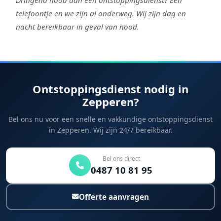
telefoontje en we zijn al onderweg. Wij zijn dag en
nacht bereikbaar in geval van nood.
Ontstoppingsdienst nodig in
Zepperen?
Bel ons nu voor een snelle en vakkundige ontstoppingsdienst
in Zepperen. Wij zijn 24/7 bereikbaar.
Bel ons direct
0487 10 81 95
Offerte aanvragen