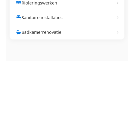
Rioleringswerken
Sanitaire installaties
Badkamerrenovatie
NEEM CONTACT OP
Ontstoppingsdienst nodig in
Rijkel?
Verstopte afvoer of toilet? Wij lossen het snel op.
Bel ons en een ontstoppingsspecialist is
onderweg. Of vraag vrijblijvend een offerte aan.