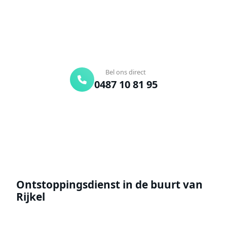
Binnen 30 min ter plaatse
24/7 bereikbaar
Gratis offerte
Bel ons direct
0487 10 81 95
Offerte aanvragen
Ontstoppingsdienst in de buurt van
Rijkel