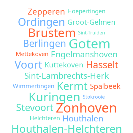
Zepperen
Hoepertingen
Ordingen
Groot-Gelmen
Brustem
Sint-Truiden
Gotem
Berlingen
Engelmanshoven
Mettekoven
Voort
Hasselt
Kuttekoven
Sint-Lambrechts-Herk
Kermt
Spalbeek
Wimmertingen
Kuringen
Stokrooie
Zonhoven
Stevoort
Houthalen
Helchteren
Houthalen-Helchteren