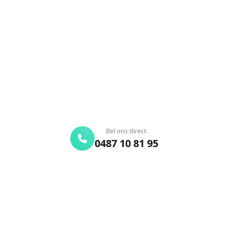
Ordingen?
Verstopte afvoer of toilet? Wij lossen het snel op.
Bel ons en een ontstoppingsspecialist is
onderweg. Of vraag vrijblijvend een offerte aan.
Binnen 30 min ter plaatse
24/7 bereikbaar
Gratis offerte
Bel ons direct
0487 10 81 95
Offerte aanvragen