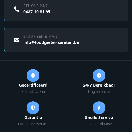
BEL ONS 24/7
0487 10 81 95
STUUR EEN E-MAIL
info@loodgieter-sanitair.be
Gecertificeerd
24/7 Bereikbaar
Erkende vaklui
Dag en nacht
Garantie
Snelle Service
Op al onze werken
Snel ter plaatse