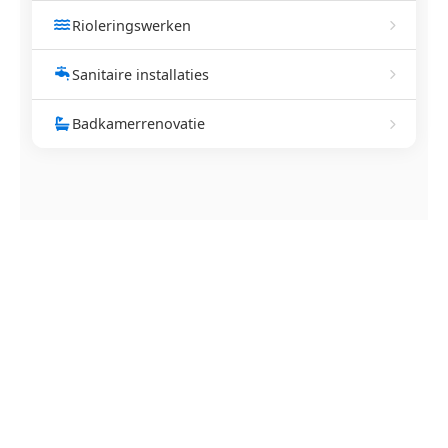
Rioleringswerken
Sanitaire installaties
Badkamerrenovatie
NEEM CONTACT OP
Ontstoppingsdienst nodig in
Brustem?
Verstopte afvoer of toilet? Wij lossen het snel op.
Bel ons en een ontstoppingsspecialist is