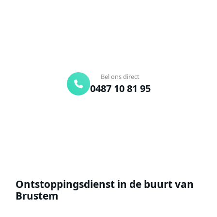
onderweg. Of vraag vrijblijvend een offerte aan.
Binnen 30 min ter plaatse
24/7 bereikbaar
Gratis offerte
Bel ons direct
0487 10 81 95
Offerte aanvragen
Ontstoppingsdienst in de buurt van
Brustem