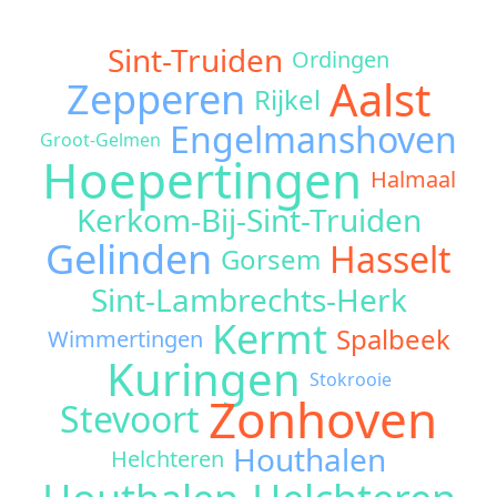
Sint-Truiden
Ordingen
Aalst
Zepperen
Rijkel
Engelmanshoven
Groot-Gelmen
Hoepertingen
Halmaal
Kerkom-Bij-Sint-Truiden
Gelinden
Hasselt
Gorsem
Sint-Lambrechts-Herk
Kermt
Spalbeek
Wimmertingen
Kuringen
Stokrooie
Zonhoven
Stevoort
Houthalen
Helchteren